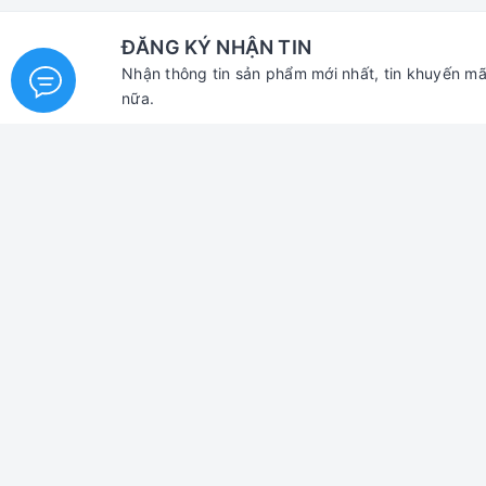
ĐĂNG KÝ NHẬN TIN
Nhận thông tin sản phẩm mới nhất, tin khuyến mã
nữa.
XE ĐẠP TOÀN PHÁT
Dành 
Trang Chủ
Điều k
Giới Thiệu
Dịch vụ
Thương Hiệu Xe
Quyền s
Chủng Loại Xe
Chính 
Đồ Chơi xe đạp
Chính s
Phụ tùng xe đạp
Chính 
Tin Tức
Chính s
Liên Hệ
Chính 