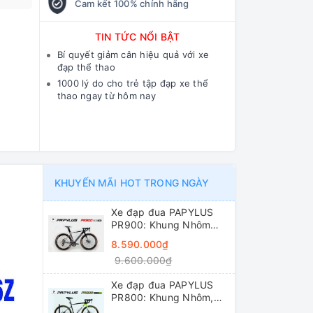
Cam kết 100% chính hãng
TIN TỨC NỔI BẬT
Bí quyết giảm cân hiệu quả với xe
đạp thể thao
1000 lý do cho trẻ tập đạp xe thể
thao ngay từ hôm nay
KHUYẾN MÃI HOT TRONG NGÀY
Xe đạp đua PAPYLUS
PR900: Khung Nhôm
6061 siêu nhẹ, không
8.590.000₫
mối hàn, khí động học.
9.600.000₫
Groupset L-TWOO R5
2x9 tốc độ tay đề lắc,
Xe đạp đua PAPYLUS
trục rỗng, líp thả
PR800: Khung Nhôm,
Group SHIMANO