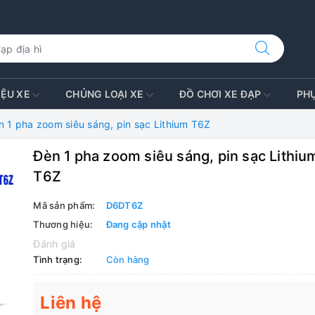
IỆU XE
CHỦNG LOẠI XE
ĐỒ CHƠI XE ĐẠP
PH
n 1 pha zoom siêu sáng, pin sạc Lithium T6Z
Đèn 1 pha zoom siêu sáng, pin sạc Lithiu
T6Z
Mã sản phẩm:
D6DT6Z
Thương hiệu:
Đang cập nhật
Đánh giá
Tình trạng:
Còn hàng
Liên hệ