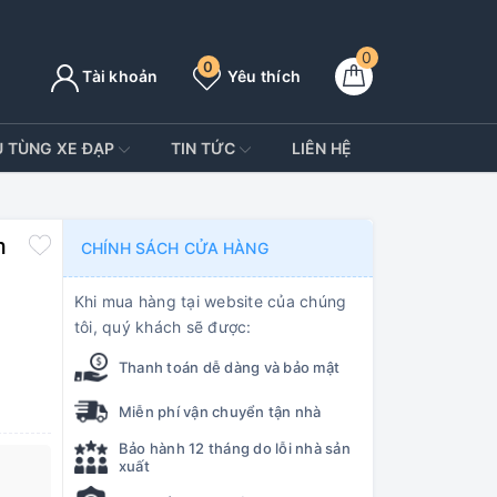
0
0
Tài khoản
Yêu thích
Ụ TÙNG XE ĐẠP
TIN TỨC
LIÊN HỆ
m
CHÍNH SÁCH CỬA HÀNG
Khi mua hàng tại website của chúng
tôi, quý khách sẽ được:
Thanh toán dễ dàng và bảo mật
Miễn phí vận chuyển tận nhà
Bảo hành 12 tháng do lỗi nhà sản
xuất