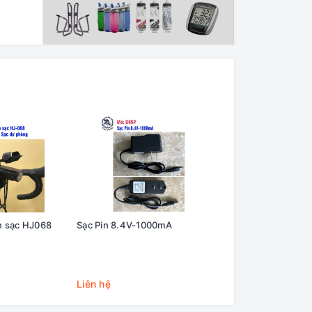
in sạc HJ068
Sạc Pin 8.4V-1000mA
Pin sạc Lithium X6
Liên hệ
Liên hệ