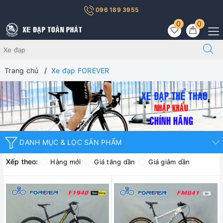
096 189 3955
0
0
Trang chủ
Xe đạp FOREVER
DANH MỤC & LỌC SẢN PHẨM
Xếp theo:
Hàng mới
Giá tăng dần
Giá giảm dần