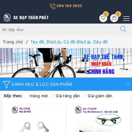
096 189 3955
0
0
Trang chủ
Tay đề, Đĩa/Líp, Củ đề Đĩa/Líp, Dây đề
DANH MỤC & LỌC SẢN PHẨM
Xếp theo:
Hàng mới
Giá tăng dần
Giá giảm dần