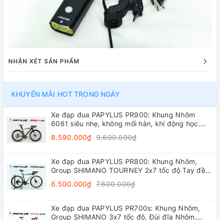
NHẬN XÉT SẢN PHẨM
KHUYẾN MÃI HOT TRONG NGÀY
Xe đạp đua PAPYLUS PR900: Khung Nhôm
6061 siêu nhẹ, không mối hàn, khí động học.
Groupset L-TWOO R5 2x9 tốc độ tay đề lắc,
8.590.000₫
9.600.000₫
trục rỗng, líp thả
Xe đạp đua PAPYLUS PR800: Khung Nhôm,
Group SHIMANO TOURNEY 2x7 tốc độ Tay đề
lắc, Đùi đĩa Nhôm, Vành nhôm 4cm, Lốp
6.500.000₫
7.600.000₫
700x28C
Xe đạp đua PAPYLUS PR700s: Khung Nhôm,
Group SHIMANO 3x7 tốc độ, Đùi đĩa Nhôm,