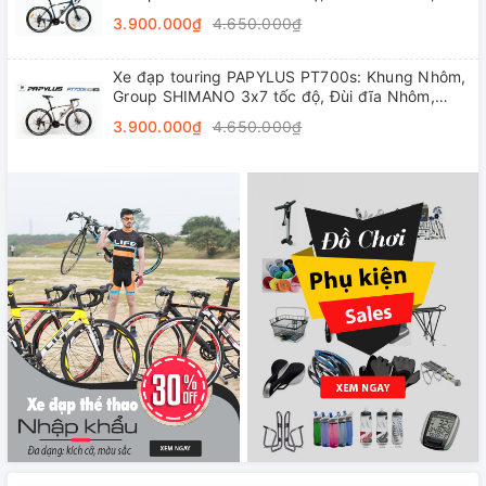
Vành nhôm 4cm, Lốp 700x28C
3.900.000₫
4.650.000₫
Xe đạp touring PAPYLUS PT700s: Khung Nhôm,
Group SHIMANO 3x7 tốc độ, Đùi đĩa Nhôm,
Vành nhôm 4cm, Lốp 700x28C
3.900.000₫
4.650.000₫