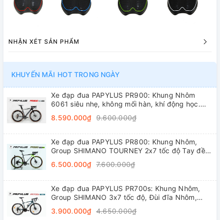
NHẬN XÉT SẢN PHẨM
KHUYẾN MÃI HOT TRONG NGÀY
Xe đạp đua PAPYLUS PR900: Khung Nhôm
6061 siêu nhẹ, không mối hàn, khí động học.
Groupset L-TWOO R5 2x9 tốc độ tay đề lắc,
8.590.000₫
9.600.000₫
trục rỗng, líp thả
Xe đạp đua PAPYLUS PR800: Khung Nhôm,
Group SHIMANO TOURNEY 2x7 tốc độ Tay đề
lắc, Đùi đĩa Nhôm, Vành nhôm 4cm, Lốp
6.500.000₫
7.600.000₫
700x28C
Xe đạp đua PAPYLUS PR700s: Khung Nhôm,
Group SHIMANO 3x7 tốc độ, Đùi đĩa Nhôm,
Vành nhôm 4cm, Lốp 700x28C
3.900.000₫
4.650.000₫