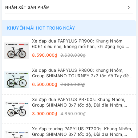
NHẬN XÉT SẢN PHẨM
KHUYẾN MÃI HOT TRONG NGÀY
Xe đạp đua PAPYLUS PR900: Khung Nhôm
6061 siêu nhẹ, không mối hàn, khí động học.
Groupset L-TWOO R5 2x9 tốc độ tay đề lắc,
8.590.000₫
9.600.000₫
trục rỗng, líp thả
Xe đạp đua PAPYLUS PR800: Khung Nhôm,
Group SHIMANO TOURNEY 2x7 tốc độ Tay đề
lắc, Đùi đĩa Nhôm, Vành nhôm 4cm, Lốp
6.500.000₫
7.600.000₫
700x28C
Xe đạp đua PAPYLUS PR700s: Khung Nhôm,
Group SHIMANO 3x7 tốc độ, Đùi đĩa Nhôm,
Vành nhôm 4cm, Lốp 700x28C
3.900.000₫
4.650.000₫
Xe đạp touring PAPYLUS PT700s: Khung Nhôm,
Group SHIMANO 3x7 tốc độ, Đùi đĩa Nhôm,