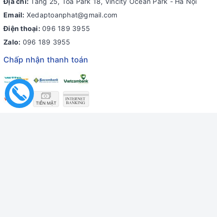
Địa chỉ:
Tầng 25, Tòa Park 18, Vincity Ocean Park - Hà Nội
Email:
Xedaptoanphat@gmail.com
Điện thoại:
096 189 3955
Zalo:
096 189 3955
Chấp nhận thanh toán
© Bản quyền thuộc về
Xe Đạp Toàn Phát