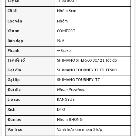
Tay lái
Thép 60cm
Cổ lái
Nhôm 8cm
Cọc yên
Nhôm
Yên xe
COMFORT
N/A
Bàn đạp
Phanh
v-Brake
Tay đề số
SHIMANO ST-EF500 3x7
21 Tốc độ
Gạt đĩa
SHIMANO TOURNEY TZ FD-EF500
Gạt líp
SHIMANO TOURNEY TZ
Đùi đĩa
Nhôm Prowheel
Líp sau
KANGYUE
Xích
DTO
Đùm xe
Nhôm JIHONG
Vành xe
Vành hợp kim nhôm 2 lớp