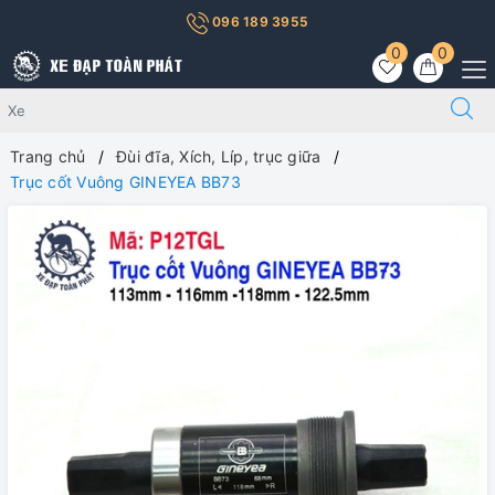
096 189 3955
0
0
Trang chủ
Đùi đĩa, Xích, Líp, trục giữa
Trục cốt Vuông GINEYEA BB73