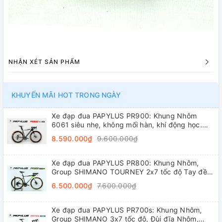
NHẬN XÉT SẢN PHẨM
KHUYẾN MÃI HOT TRONG NGÀY
Xe đạp đua PAPYLUS PR900: Khung Nhôm
6061 siêu nhẹ, không mối hàn, khí động học.
Groupset L-TWOO R5 2x9 tốc độ tay đề lắc,
8.590.000₫
9.600.000₫
trục rỗng, líp thả
Xe đạp đua PAPYLUS PR800: Khung Nhôm,
Group SHIMANO TOURNEY 2x7 tốc độ Tay đề
lắc, Đùi đĩa Nhôm, Vành nhôm 4cm, Lốp
6.500.000₫
7.600.000₫
700x28C
Xe đạp đua PAPYLUS PR700s: Khung Nhôm,
Group SHIMANO 3x7 tốc độ, Đùi đĩa Nhôm,