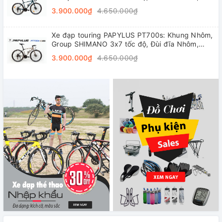
Vành nhôm 4cm, Lốp 700x28C
3.900.000₫
4.650.000₫
Xe đạp touring PAPYLUS PT700s: Khung Nhôm,
Group SHIMANO 3x7 tốc độ, Đùi đĩa Nhôm,
Vành nhôm 4cm, Lốp 700x28C
3.900.000₫
4.650.000₫