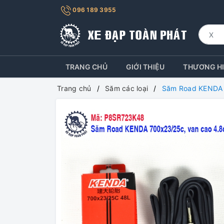
096 189 3955
TRANG CHỦ
GIỚI THIỆU
THƯƠNG H
Trang chủ
Săm các loại
Săm Road KENDA