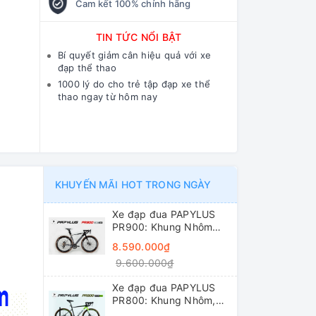
Cam kết 100% chính hãng
TIN TỨC NỔI BẬT
Bí quyết giảm cân hiệu quả với xe
đạp thể thao
1000 lý do cho trẻ tập đạp xe thể
thao ngay từ hôm nay
KHUYẾN MÃI HOT TRONG NGÀY
Xe đạp đua PAPYLUS
PR900: Khung Nhôm
6061 siêu nhẹ, không
8.590.000₫
mối hàn, khí động học.
9.600.000₫
Groupset L-TWOO R5
2x9 tốc độ tay đề lắc,
Xe đạp đua PAPYLUS
trục rỗng, líp thả
PR800: Khung Nhôm,
Group SHIMANO