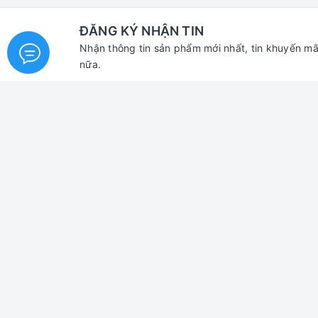
ĐĂNG KÝ NHẬN TIN
Nhận thông tin sản phẩm mới nhất, tin khuyến mã
nữa.
XE ĐẠP TOÀN PHÁT
Dành 
Trang Chủ
Điều k
Giới Thiệu
Dịch vụ
Thương Hiệu Xe
Quyền s
Chủng Loại Xe
Chính 
Đồ Chơi xe đạp
Chính s
Phụ tùng xe đạp
Chính 
Tin Tức
Chính s
Liên Hệ
Chính 