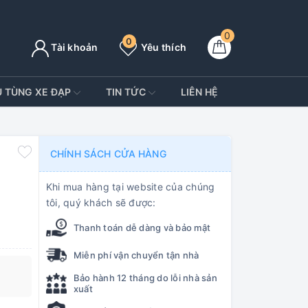
0
0
Tài khoản
Yêu thích
Ụ TÙNG XE ĐẠP
TIN TỨC
LIÊN HỆ
CHÍNH SÁCH CỬA HÀNG
Khi mua hàng tại website của chúng
tôi, quý khách sẽ được:
Thanh toán dễ dàng và bảo mật
Miễn phí vận chuyển tận nhà
Bảo hành 12 tháng do lỗi nhà sản
xuất