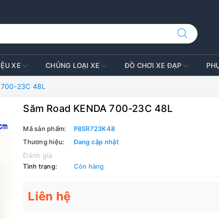
IỆU XE
CHỦNG LOẠI XE
ĐỒ CHƠI XE ĐẠP
PH
 700-23C 48L
Săm Road KENDA 700-23C 48L
Mã sản phẩm:
P8SR723K48
Thương hiệu:
Đang cập nhật
Đánh giá
Tình trạng:
Còn hàng
Liên hệ