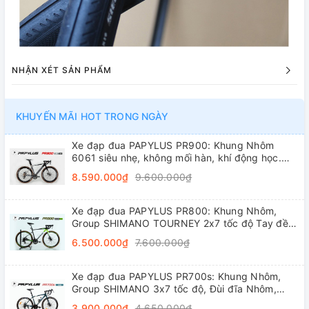
NHẬN XÉT SẢN PHẨM
KHUYẾN MÃI HOT TRONG NGÀY
Xe đạp đua PAPYLUS PR900: Khung Nhôm
6061 siêu nhẹ, không mối hàn, khí động học.
Groupset L-TWOO R5 2x9 tốc độ tay đề lắc,
8.590.000₫
9.600.000₫
trục rỗng, líp thả
Xe đạp đua PAPYLUS PR800: Khung Nhôm,
Group SHIMANO TOURNEY 2x7 tốc độ Tay đề
lắc, Đùi đĩa Nhôm, Vành nhôm 4cm, Lốp
6.500.000₫
7.600.000₫
700x28C
Xe đạp đua PAPYLUS PR700s: Khung Nhôm,
Group SHIMANO 3x7 tốc độ, Đùi đĩa Nhôm,
Vành nhôm 4cm, Lốp 700x28C
3.900.000₫
4.650.000₫