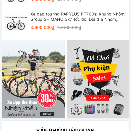
Xe đạp touring PAPYLUS PT700s: Khung Nhôm,
Group SHIMANO 3x7 tốc độ, Đùi đĩa Nhôm,
Vành nhôm 4cm, Lốp 700x28C
3.900.000₫
4.650.000₫
SẢN PHẨM LIÊN QUAN