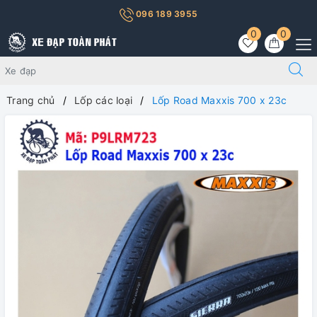
096 189 3955
0
0
Trang chủ
Lốp các loại
Lốp Road Maxxis 700 x 23c