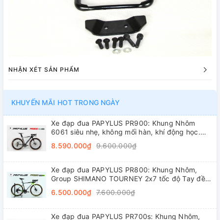
NHẬN XÉT SẢN PHẨM
KHUYẾN MÃI HOT TRONG NGÀY
Xe đạp đua PAPYLUS PR900: Khung Nhôm
6061 siêu nhẹ, không mối hàn, khí động học.
Groupset L-TWOO R5 2x9 tốc độ tay đề lắc,
8.590.000₫
9.600.000₫
trục rỗng, líp thả
Xe đạp đua PAPYLUS PR800: Khung Nhôm,
Group SHIMANO TOURNEY 2x7 tốc độ Tay đề
lắc, Đùi đĩa Nhôm, Vành nhôm 4cm, Lốp
6.500.000₫
7.600.000₫
700x28C
Xe đạp đua PAPYLUS PR700s: Khung Nhôm,