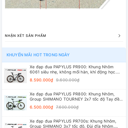
NHẬN XÉT SẢN PHẨM
KHUYẾN MÃI HOT TRONG NGÀY
Xe đạp đua PAPYLUS PR900: Khung Nhôm
6061 siêu nhẹ, không mối hàn, khí động học.
Groupset L-TWOO R5 2x9 tốc độ tay đề lắc,
8.590.000₫
9.600.000₫
trục rỗng, líp thả
Xe đạp đua PAPYLUS PR800: Khung Nhôm,
Group SHIMANO TOURNEY 2x7 tốc độ Tay đề
lắc, Đùi đĩa Nhôm, Vành nhôm 4cm, Lốp
6.500.000₫
7.600.000₫
700x28C
Xe đạp đua PAPYLUS PR700s: Khung Nhôm,
Group SHIMANO 3x7 tốc độ, Đùi đĩa Nhôm,